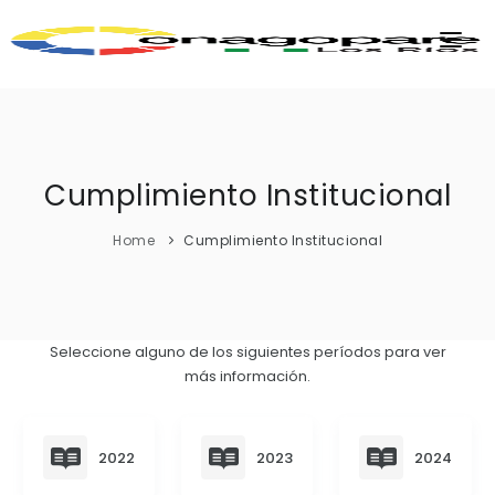
INICIO
PARROQUIAS
INSTITUCIÓN
Cumplimiento Institucional
TRANSPARENCIA
Home
Cumplimiento Institucional
EJECUCIÓN Y PRESUPUESTO
GESTIÓN ADMINISTRATIVA
APLICATIVOS
Seleccione alguno de los siguientes períodos para ver
Plan Anual Contratación - PAC
más información.
Plan Operativo Anual - POA
Gestión Institucional
2022
2023
2024
Capacitaciones y talleres