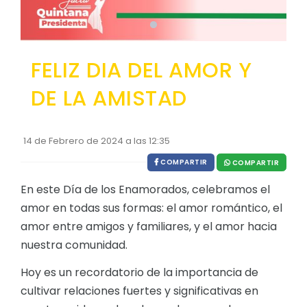
EJECUCIÓN PRESUPUESTARIA
Información Presupuestaria
FELIZ DIA DEL AMOR Y
Procesos de contratación
DE LA AMISTAD
SOPORTE INSTITUCIONAL
Registro oficiales de creación parroquiales
14 de Febrero de 2024 a las 12:35
COMPARTIR
COMPARTIR
En este Día de los Enamorados, celebramos el
amor en todas sus formas: el amor romántico, el
amor entre amigos y familiares, y el amor hacia
nuestra comunidad.
Hoy es un recordatorio de la importancia de
cultivar relaciones fuertes y significativas en