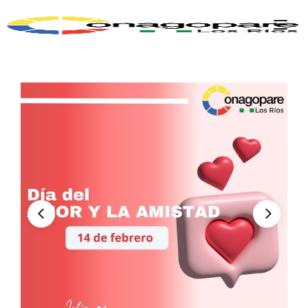
INICIO
PARROQUIAS
INSTITUCIÓN
TRANSPARENCIA
EJECUCIÓN Y PRESUPUESTO
GESTIÓN ADMINISTRATIVA
APLICATIVOS
Plan Anual Contratación - PAC
Plan Operativo Anual - POA
Gestión Institucional
Capacitaciones y talleres