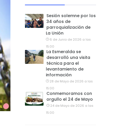
Sesión solemne por los
34 años de
parroquialización de
La Unión
6 de Junio de 2026 a las
15:00
La Esmeralda se
desarrolló una visita
técnica para el
levantamiento de
información
28 de Mayo de 2026 a las
15:00
Conmemoramos con
orgullo el 24 de Mayo
24 de Mayo de 2026 a las
15:00