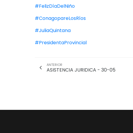
#FelizDíaDelNiño
#ConagopareLosRíos
#JuliaQuintana
#PresidentaProvincial
ANTERIOR
ASISTENCIA JURIDICA - 30-05