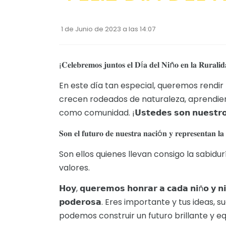
1 de Junio de 2023 a las 14:07
¡𝐂𝐞𝐥𝐞𝐛𝐫𝐞𝐦𝐨𝐬 𝐣𝐮𝐧𝐭𝐨𝐬 𝐞𝐥 𝐃í𝐚 𝐝𝐞𝐥 𝐍𝐢ñ𝐨 𝐞𝐧 𝐥𝐚 𝐑𝐮𝐫𝐚𝐥𝐢
En este día tan especial, queremos rendi
crecen rodeados de naturaleza, aprendiend
como comunidad. ¡𝗨𝘀𝘁𝗲𝗱𝗲𝘀 𝘀𝗼𝗻 𝗻𝘂𝗲𝘀𝘁𝗿𝗼𝘀 
𝐒𝐨𝐧 𝐞𝐥 𝐟𝐮𝐭𝐮𝐫𝐨 𝐝𝐞 𝐧𝐮𝐞𝐬𝐭𝐫𝐚 𝐧𝐚𝐜𝐢ó𝐧 𝐲 𝐫𝐞𝐩𝐫𝐞𝐬𝐞𝐧𝐭𝐚𝐧 𝐥𝐚 
Son ellos quienes llevan consigo la sabid
valores.
𝗛𝗼𝘆, 𝗾𝘂𝗲𝗿𝗲𝗺𝗼𝘀 𝗵𝗼𝗻𝗿𝗮𝗿 𝗮 𝗰𝗮𝗱𝗮 𝗻𝗶ñ𝗼 𝘆 𝗻𝗶ñ
𝗽𝗼𝗱𝗲𝗿𝗼𝘀𝗮. Eres importante y tus ide
podemos construir un futuro brillante y eq