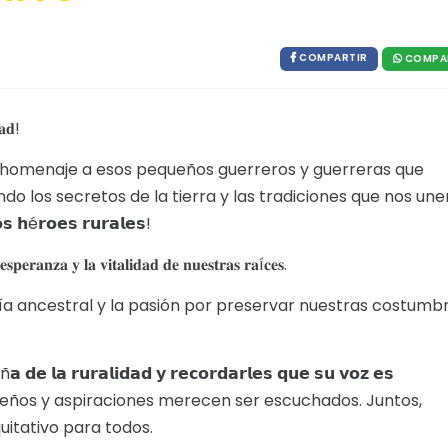
COMPARTIR
COMPA
𝐚𝐝!
r homenaje a esos pequeños guerreros y guerreras que
o los secretos de la tierra y las tradiciones que nos une
𝗵é𝗿𝗼𝗲𝘀 𝗿𝘂𝗿𝗮𝗹𝗲𝘀!
𝐬𝐩𝐞𝐫𝐚𝐧𝐳𝐚 𝐲 𝐥𝐚 𝐯𝐢𝐭𝐚𝐥𝐢𝐝𝐚𝐝 𝐝𝐞 𝐧𝐮𝐞𝐬𝐭𝐫𝐚𝐬 𝐫𝐚í𝐜𝐞𝐬.
uría ancestral y la pasión por preservar nuestras costumb
 𝗱𝗲 𝗹𝗮 𝗿𝘂𝗿𝗮𝗹𝗶𝗱𝗮𝗱 𝘆 𝗿𝗲𝗰𝗼𝗿𝗱𝗮𝗿𝗹𝗲𝘀 𝗾𝘂𝗲 𝘀𝘂 𝘃𝗼𝘇 𝗲𝘀
as, sueños y aspiraciones merecen ser escuchados. Juntos,
uitativo para todos.