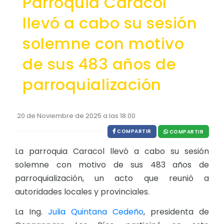
Parroquia Caracol
EJECUCIÓN PRESUPUESTARIA
llevó a cabo su sesión
Información Presupuestaria
solemne con motivo
Procesos de contratación
de sus 483 años de
SOPORTE INSTITUCIONAL
parroquialización
Registro oficiales de creación parroquiales
20 de Noviembre de 2025 a las 18:00
COMPARTIR
COMPARTIR
La parroquia Caracol llevó a cabo su sesión
solemne con motivo de sus 483 años de
parroquialización, un acto que reunió a
autoridades locales y provinciales.
La Ing.
Julia Quintana Cedeño
, presidenta de