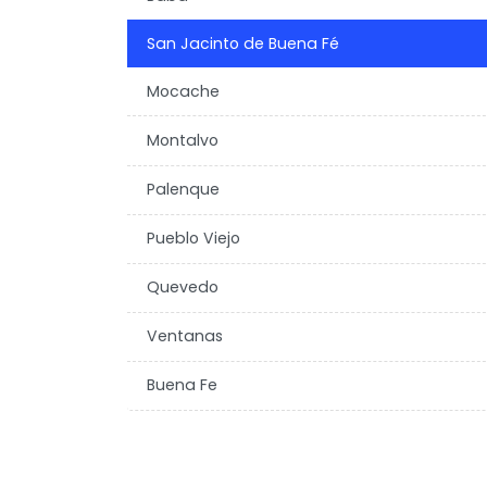
San Jacinto de Buena Fé
Mocache
Montalvo
Palenque
Pueblo Viejo
Quevedo
Ventanas
Buena Fe