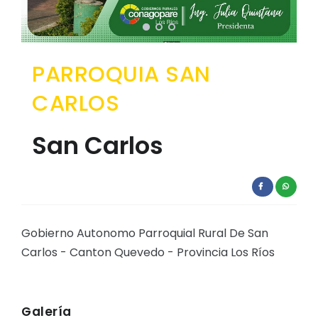
EJECUCIÓN PRESUPUESTARIA
Información Presupuestaria
PARROQUIA SAN
Procesos de contratación
CARLOS
SOPORTE INSTITUCIONAL
Registro oficiales de creación parroquiales
San Carlos
Gobierno Autonomo Parroquial Rural De San
Carlos - Canton Quevedo - Provincia Los Ríos
Galería