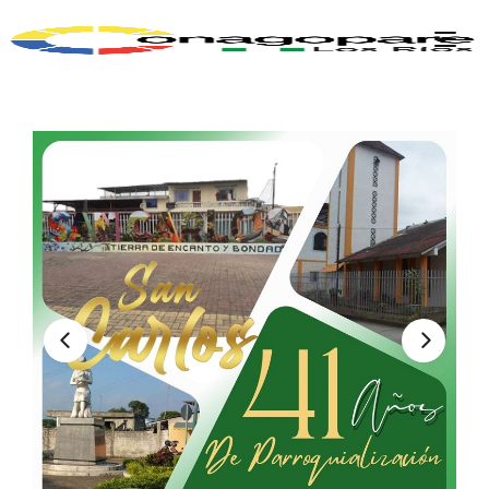
INICIO
PARROQUIAS
INSTITUCIÓN
TRANSPARENCIA
EJECUCIÓN Y PRESUPUESTO
GESTIÓN ADMINISTRATIVA
APLICATIVOS
Plan Anual Contratación - PAC
Plan Operativo Anual - POA
Gestión Institucional
Capacitaciones y talleres